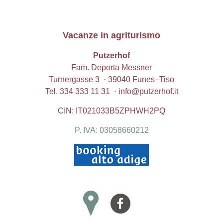
Vacanze in agriturismo
Putzerhof
Fam. Deporta Messner
Turnergasse 3 · 39040
Funes
–
Tiso
Tel.
334 333 11 31
·
info@putzerhof.it
CIN: IT021033B5ZPHWH2PQ
P. IVA: 03058660212