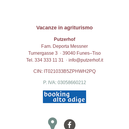
Vacanze in agriturismo
Putzerhof
Fam. Deporta Messner
Turnergasse 3 · 39040
Funes
–
Tiso
Tel.
334 333 11 31
·
info@putzerhof.it
CIN: IT021033B5ZPHWH2PQ
P. IVA: 03058660212