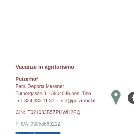
Vacanze in agriturismo
Putzerhof
Fam. Deporta Messner
Turnergasse 3 · 39040
Funes
–
Tiso
Tel.
334 333 11 31
·
info@putzerhof.it
CIN: IT021033B5ZPHWH2PQ
P. IVA: 03058660212