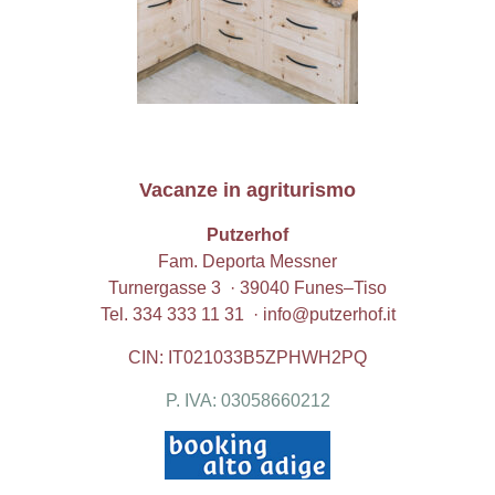
Vacanze in agriturismo
Putzerhof
Fam. Deporta Messner
Turnergasse 3 · 39040
Funes
–
Tiso
Tel.
334 333 11 31
·
info@putzerhof.it
CIN: IT021033B5ZPHWH2PQ
P. IVA: 03058660212