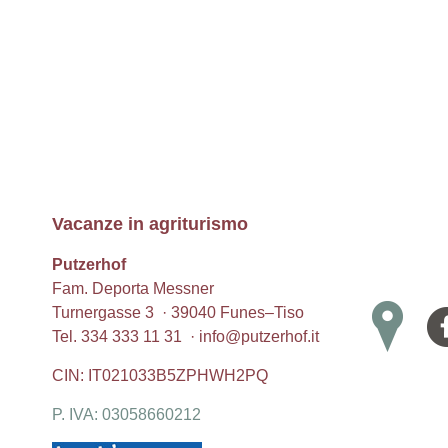
Vacanze in agriturismo
Putzerhof
Fam. Deporta Messner
Turnergasse 3 · 39040
Funes
–
Tiso
Tel.
334 333 11 31
·
info@putzerhof.it
CIN: IT021033B5ZPHWH2PQ
P. IVA: 03058660212