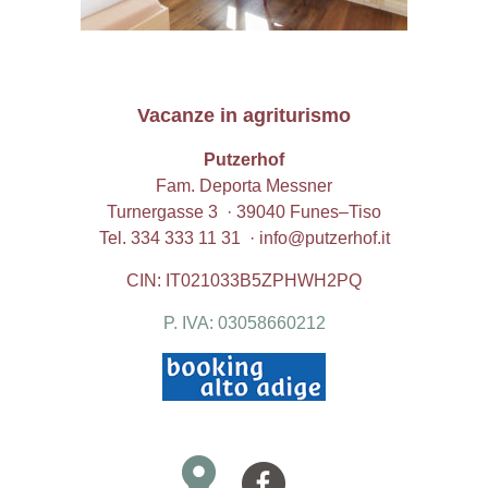
Vacanze in agriturismo
Putzerhof
Fam. Deporta Messner
Turnergasse 3 · 39040
Funes
–
Tiso
Tel.
334 333 11 31
·
info@putzerhof.it
CIN: IT021033B5ZPHWH2PQ
P. IVA: 03058660212