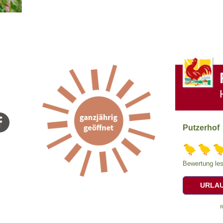
Putzerhof
Bewertung les
URLAU
R