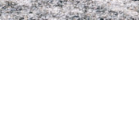
Urlaub auf dem
Urlaub auf dem Bauernhof, am Eingan
einzigartiger Kultur- und Naturland
gleichzeitig frische, hofeigene Pro
kennenzulernen. Unsere zentrale Lag
Familie, Spaß & Abenteuer in der Na
und freuen Sie sich auf atemberaub