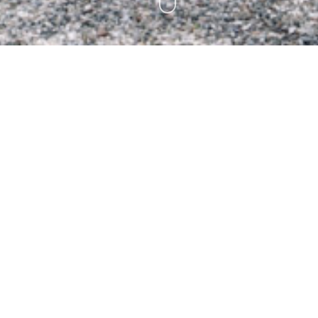
 Bauernhof (er)leben
g ins Villnösser Tal in Südtirol bedeutet naturnahe Erlebnisse
schaft. Wir vom Putzerhof laden Sie ein, die Bergwelt in den Sü
dukte zu genießen. Für Kinder und Erwachsene eine ideale Gele
e ist ideal für alle Sportarten im Sommer und Winter. Attraktiv
tur, das erleben Sie bei uns in Teis / Villnöss. Fühlen Sie si
ende Südtiroler Landschaft und viele unvergessliche Momente!