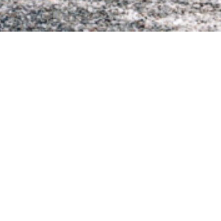
, Abschalten und Verweilen in
dtiroler Dolomiten zu erkunden und
genheit, um den Alltag auf dem Hof
e Freizeitprogramme für die ganze
ch willkommen auf unserem Bauernhof